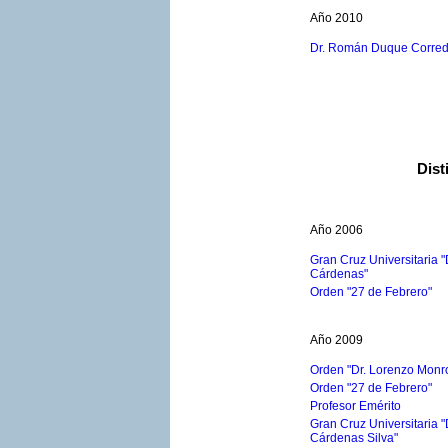
Año 2010
Dr. Román Duque Corred
Dist
Año 2006
Gran Cruz Universitaria 
Cárdenas"
Orden "27 de Febrero"
Año 2009
Orden "Dr. Lorenzo Monr
Orden "27 de Febrero"
Profesor Emérito
Gran Cruz Universitaria 
Cárdenas Silva"