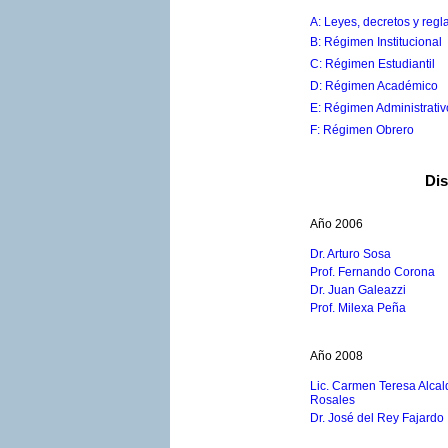
A: Leyes, decretos y reg
B: Régimen Institucional
C: Régimen Estudiantil
D: Régimen Académico
E: Régimen Administrativ
F: Régimen Obrero
Di
Año 2006
Dr. Arturo Sosa
Prof. Fernando Corona
Dr. Juan Galeazzi
Prof. Milexa Peña
Año 2008
Lic. Carmen Teresa Alcal
Rosales
Dr. José del Rey Fajardo