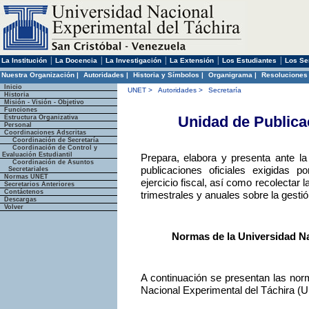
|
|
|
|
|
La Institución
La Docencia
La Investigación
La Extensión
Los Estudiantes
Los Se
Nuestra Organización |
Autoridades |
Historia y Símbolos |
Organigrama |
Resoluciones
Inicio
UNET
>
Autoridades
>
Secretaría
Historia
Misión - Visión - Objetivo
Funciones
Unidad de Publica
Estructura Organizativa
Personal
Coordinaciones Adscritas
Coordinación de Secretaría
Coordinación de Control y
Evaluación Estudiantil
Prepara, elabora y presenta ante la
Coordinación de Asuntos
publicaciones oficiales exigidas p
Secretariales
Normas UNET
ejercicio fiscal, así como recolectar 
Secretarios Anteriores
Contáctenos
trimestrales y anuales sobre la gesti
Descargas
Volver
Normas de la Universidad Na
A continuación se presentan las norm
Nacional Experimental del Táchira (