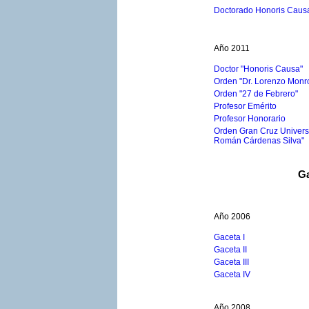
Doctorado Honoris Caus
Año 2011
Doctor "Honoris Causa"
Orden "Dr. Lorenzo Monr
Orden "27 de Febrero"
Profesor Emérito
Profesor Honorario
Orden Gran Cruz Universit
Román Cárdenas Silva"
Ga
Año 2006
Gaceta I
Gaceta II
Gaceta III
Gaceta IV
Año 2008